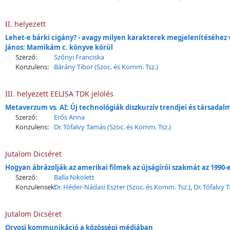
II. helyezett
Lehet-e bárki cigány? - avagy milyen karakterek megjelenítéséhez v
János: Mamikám c. könyve körül
Szerző:
Szőnyi Franciska
Konzulens:
Bárány Tibor (Szoc. és Komm. Tsz.)
III. helyezett EELISA TDK jelölés
Metaverzum vs. AI: Új technológiák diszkurzív trendjei és társadal
Szerző:
Erős Anna
Konzulens:
Dr. Tófalvy Tamás (Szoc. és Komm. Tsz.)
Jutalom Dicséret
Hogyan ábrázolják az amerikai filmek az újságírói szakmát az 1990-
Szerző:
Balla Nikolett
Konzulensek:
Dr. Héder-Nádasi Eszter (Szoc. és Komm. Tsz.)
,
Dr. Tófalvy 
Jutalom Dicséret
Orvosi kommunikáció a közösségi médiában