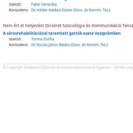
Szerző:
Fabó Veronika
Konzulens:
Dr. Héder-Nádasi Eszter (Szoc. és Komm. Tsz.)
Nem ért el helyezést Dicséret Szociológia és Kommunikáció Tansz
A városrehabilitációval teremtett gettók esete Veszprémben
Szerző:
Torma Zsófia
Konzulens:
Dr. Kocsis János Balázs (Szoc. és Komm. Tsz.)
© Copyright
Budapesti Műszaki és Gazdaságtudományi Egyetem
· Minden jog