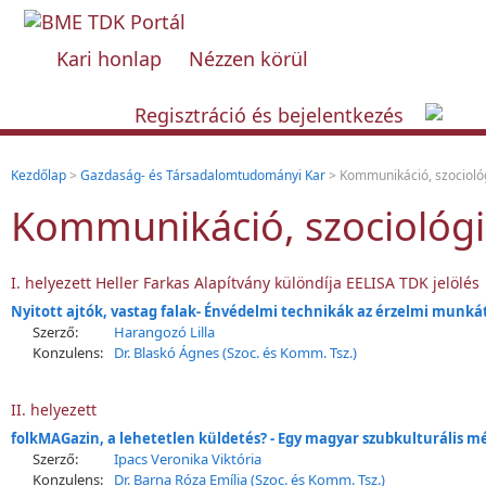
Kari honlap
Nézzen körül
Regisztráció és bejelentkezés
Kezdőlap
>
Gazdaság- és Társadalomtudományi Kar
> Kommunikáció, szocioló
Kommunikáció, szociológ
I. helyezett Heller Farkas Alapítvány különdíja EELISA TDK jelölés
Nyitott ajtók, vastag falak- Énvédelmi technikák az érzelmi munk
Szerző:
Harangozó Lilla
Konzulens:
Dr. Blaskó Ágnes (Szoc. és Komm. Tsz.)
II. helyezett
folkMAGazin, a lehetetlen küldetés? - Egy magyar szubkulturális
Szerző:
Ipacs Veronika Viktória
Konzulens:
Dr. Barna Róza Emília (Szoc. és Komm. Tsz.)