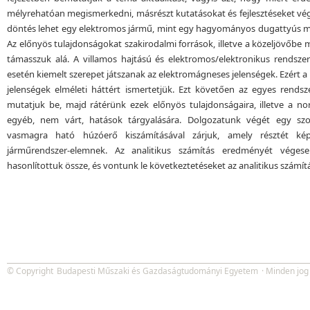
mélyrehatóan megismerkedni, másrészt kutatásokat és fejlesztéseket v
döntés lehet egy elektromos jármű, mint egy hagyományos dugattyús mo
Az előnyös tulajdonságokat szakirodalmi források, illetve a közeljövőb
támasszuk alá. A villamos hajtású és elektromos/elektronikus rendsze
esetén kiemelt szerepet játszanak az elektromágneses jelenségek. Ezért
jelenségek elméleti háttért ismertetjük. Ezt követően az egyes rend
mutatjuk be, majd rátérünk ezek előnyös tulajdonságaira, illetve a n
egyéb, nem várt, hatások tárgyalására. Dolgozatunk végét egy szol
vasmagra ható húzóerő kiszámításával zárjuk, amely résztét ké
járműrendszer-elemnek. Az analitikus számítás eredményét véges
hasonlítottuk össze, és vontunk le következtetéseket az analitikus szám
© Copyright
Budapesti Műszaki és Gazdaságtudományi Egyetem
· Minden jog