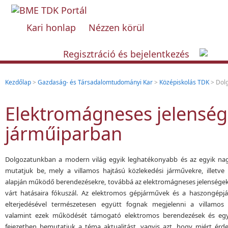
Kari honlap
Nézzen körül
Regisztráció és bejelentkezés
Kezdőlap
>
Gazdaság- és Társadalomtudományi Kar
>
Középiskolás TDK
> Dol
Elektromágneses jelenség
járműiparban
Dolgozatunkban a modern világ egyik leghatékonyabb és az egyik nagy
mutatjuk be, mely a villamos hajtású közlekedési járművekre, illetve
alapján működő berendezésekre, továbbá az elektromágneses jelenségek
várt hatásaira fókuszál. Az elektromos gépjárművek és a haszongép
elterjedésével természetesen együtt fognak megjelenni a villamos h
valamint ezek működését támogató elektromos berendezések és egy
fejezetben bemutatjuk a téma aktualitást, vagyis azt, hogy miért érde