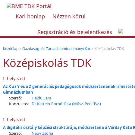
Kari honlap
Nézzen körül
Regisztráció és bejelentkezés
Kezdőlap
>
Gazdaság- és Társadalomtudományi Kar
> Középiskolás TDK
Középiskolás TDK
I. helyezett
Az X az Y és a Z generációs pedagógusok módszertanának ismertet
Gimnáziumban
Szerző:
Hajdu Lara
Konzulens:
Dr. Kattein-Pornói Rita (Műsz. Ped. Tsz.)
I. helyezett
A digitális osztály képzési struktúrája, módszertana a Várday Ka
Szerző:
Nagy Zsófia