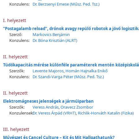
Konzulens:
Dr. Berzsenyi Emese (Műsz. Ped. Tsz.)
I. helyezett
“Postagalamb reload”, drónok avagy repülő robotok a jövő logiszti
Szerző:
Markovics Benjámin
Konzulens:
Dr. Bóna Krisztián (ALRT)
II. helyezett
Tüdőkapacitás mérése különféle paraméterek mentén középiskol
Szerzők:
Levente Majoros
,
Homán Hajnalka Enikő
Konzulens:
Dr. Szandi-Varga Péter (Műsz. Ped. Tsz.)
II. helyezett
Elektromágneses jelenségek a járműiparban
Szerzők:
Veress András
,
Oravecz Zsombor
Konzulensek:
Dr. Veress Árpád (VRHT)
,
Richlik-Horváth Katalin (Fizika)
III. helyezett
Művészet és Cancel Culture – Kit és Mit Hallgathatunk?