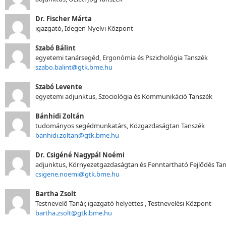
Dr. Fischer Márta
igazgató, Idegen Nyelvi Központ
Szabó Bálint
egyetemi tanársegéd, Ergonómia és Pszichológia Tanszék
szabo.balint@gtk.bme.hu
Szabó Levente
egyetemi adjunktus, Szociológia és Kommunikáció Tanszék
Bánhidi Zoltán
tudományos segédmunkatárs, Közgazdaságtan Tanszék
banhidi.zoltan@gtk.bme.hu
Dr. Csigéné Nagypál Noémi
adjunktus, Környezetgazdaságtan és Fenntartható Fejlődés Ta
csigene.noemi@gtk.bme.hu
Bartha Zsolt
Testnevelő Tanár, igazgató helyettes , Testnevelési Központ
bartha.zsolt@gtk.bme.hu