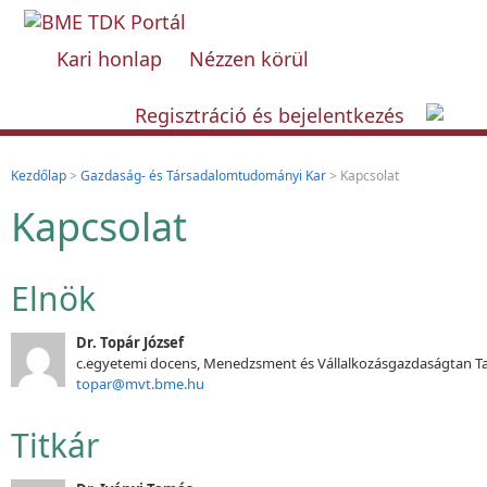
Kari honlap
Nézzen körül
Regisztráció és bejelentkezés
Kezdőlap
>
Gazdaság- és Társadalomtudományi Kar
> Kapcsolat
Kapcsolat
Elnök
Dr. Topár József
c.egyetemi docens, Menedzsment és Vállalkozásgazdaságtan T
topar@mvt.bme.hu
Titkár