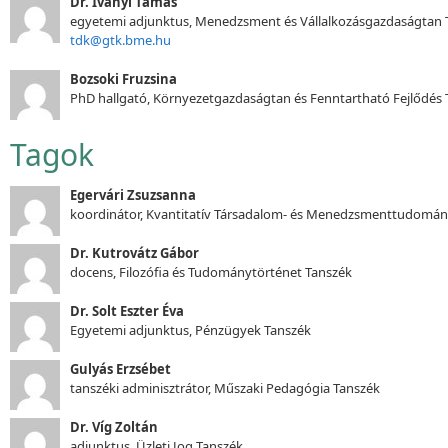
Dr. Iványi Tamás
egyetemi adjunktus, Menedzsment és Vállalkozásgazdaságtan 
tdk@gtk.bme.hu
Bozsoki Fruzsina
PhD hallgató, Környezetgazdaságtan és Fenntartható Fejlődés 
Tagok
Egervári Zsuzsanna
koordinátor, Kvantitatív Társadalom- és Menedzsmenttudomá
Dr. Kutrovátz Gábor
docens, Filozófia és Tudománytörténet Tanszék
Dr. Solt Eszter Éva
Egyetemi adjunktus, Pénzügyek Tanszék
Gulyás Erzsébet
tanszéki adminisztrátor, Műszaki Pedagógia Tanszék
Dr. Víg Zoltán
adjunktus, Üzleti Jog Tanszék