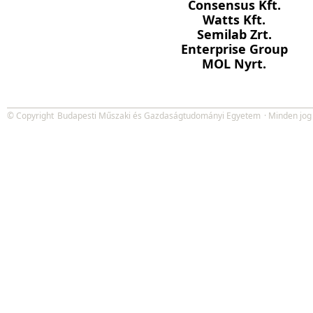
Consensus Kft.
Watts Kft.
Semilab Zrt.
Enterprise Group
MOL Nyrt.
© Copyright
Budapesti Műszaki és Gazdaságtudományi Egyetem
· Minden jog