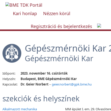
Kari honlap
Nézzen körül
Regisztráció és bejelentkezés
Gépészmérnöki Kar 2
Gépészmérnöki Kar
Időpont:
2023. november 16. csütörtök
Helyszín:
Budapest, BME Gépészmérnöki Kar
Kapcsolat:
Dr. Geier Norbert
–
geier.norbert@gpk.bme.hu
szekciók és helyszínek
Alkalmazott mechanika
MM épület I. em. 29. Olvasóte