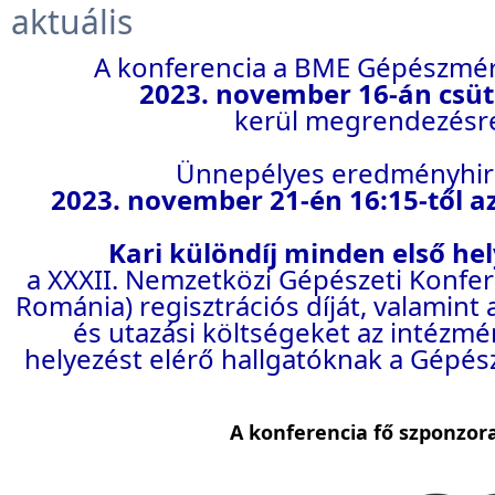
aktuális
A konferencia a BME Gépészmé
2023. november 16-án csü
kerül megrendezésr
Ünnepélyes eredményhir
2023. november 21-én 16:15-től 
Kari különdíj minden első he
a XXXII. Nemzetközi Gépészeti Konfer
Románia
) regisztrációs díját, valamint
és utazási költségeket a
z intézmé
helyezést elérő hallgatóknak a
Gépészm
A konferencia fő szponzora