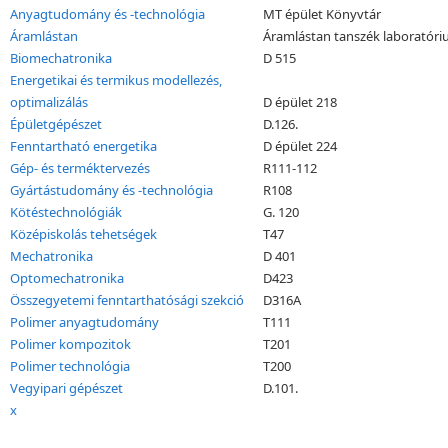
Anyagtudomány és -technológia
MT épület Könyvtár
Áramlástan
Áramlástan tanszék laboratór
Biomechatronika
D 515
Energetikai és termikus modellezés,
optimalizálás
D épület 218
Épületgépészet
D.126.
Fenntartható energetika
D épület 224
Gép- és terméktervezés
R111-112
Gyártástudomány és -technológia
R108
Kötéstechnológiák
G. 120
Középiskolás tehetségek
T47
Mechatronika
D 401
Optomechatronika
D423
Összegyetemi fenntarthatósági szekció
D316A
Polimer anyagtudomány
T111
Polimer kompozitok
T201
Polimer technológia
T200
Vegyipari gépészet
D.101.
x