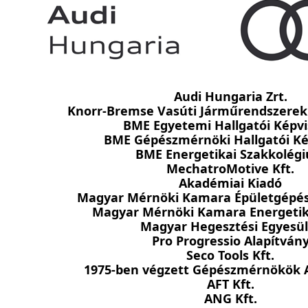
Audi Hungaria Zrt.
Knorr-Bremse Vasúti Járműrendszerek 
BME Egyetemi Hallgatói Képvi
BME Gépészmérnöki Hallgatói Ké
BME Energetikai Szakkolég
MechatroMotive Kft.
Akadémiai Kiadó
Magyar Mérnöki Kamara Épületgépés
Magyar Mérnöki Kamara Energetik
Magyar Hegesztési Egyesül
Pro Progressio Alapítván
Seco Tools Kft.
1975-ben végzett Gépészmérnökök 
AFT Kft.
ANG Kft.