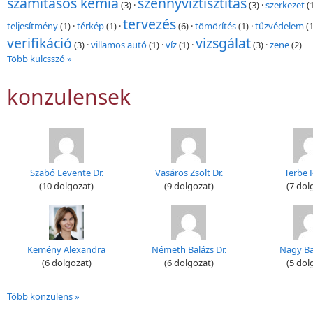
számításos kémia
szennyvíztisztítás
(3)
·
(3)
·
szerkezet
(
tervezés
teljesítmény
(1)
·
térkép
(1)
·
(6)
·
tömörítés
(1)
·
tűzvédelem
(1
verifikáció
vizsgálat
(3)
·
villamos autó
(1)
·
víz
(1)
·
(3)
·
zene
(2)
Több kulcsszó »
konzulensek
Szabó Levente Dr.
Vasáros Zsolt Dr.
Terbe R
(10 dolgozat)
(9 dolgozat)
(7 dol
Kemény Alexandra
Németh Balázs Dr.
Nagy Bal
(6 dolgozat)
(6 dolgozat)
(5 dol
Több konzulens »