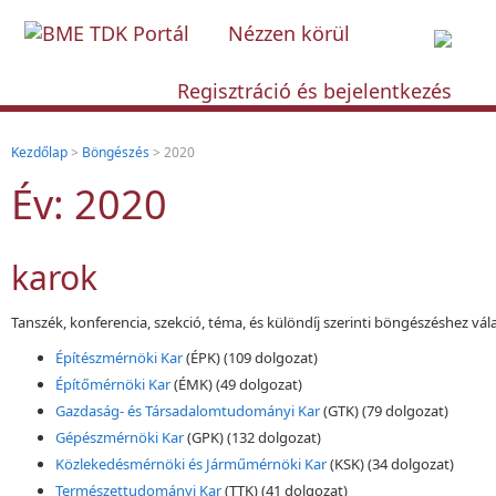
Nézzen körül
Regisztráció és bejelentkezés
Kezdőlap
>
Böngészés
> 2020
Év: 2020
karok
Tanszék, konferencia, szekció, téma, és különdíj szerinti böngészéshez vál
Építészmérnöki Kar
(ÉPK)
(109 dolgozat)
Építőmérnöki Kar
(ÉMK)
(49 dolgozat)
Gazdaság- és Társadalomtudományi Kar
(GTK)
(79 dolgozat)
Gépészmérnöki Kar
(GPK)
(132 dolgozat)
Közlekedésmérnöki és Járműmérnöki Kar
(KSK)
(34 dolgozat)
Természettudományi Kar
(TTK)
(41 dolgozat)