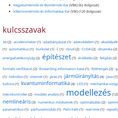
Vegyészmérnöki és Biomérnöki Kar
(VBK)
(62 dolgozat)
Villamosmérnöki és Informatikai Kar
(VIK)
(120 dolgozat)
kulcsszavak
3d
(2)
·
accelerometer
(1)
·
adatbányászat
(1)
·
adatvédelem
(1)
·
akadályelk
(1)
·
automatikus
(1)
·
burkolat
(1)
·
C
(1)
·
cloud
(2)
·
CUDA
(2)
·
dinamika
(2)
építészet
energiahatékonyság
(2)
·
(7)
·
érzékelés
(2)
·
felújítás
(2)
formális verifikáció
(2)
·
forwarding information base
(1)
·
földrengés
(2)
·
g
járműirányítás
(1)
·
hidrolízis
(1)
·
internet
(1)
·
járás
(1)
·
(4)
·
Java
(1)
kvantuminformatika
kultúra
(1)
·
(4)
·
LED
(1)
·
mechanikai vizsgá
modellezés
mikrokontroller
(2)
·
modális analízis
(1)
·
(12)
nemlineáris
(3)
·
numerikus módszerek
(1)
·
optimalizálás
(2)
·
optimi
parametrikus
(1)
·
párhuzamosítás
(1)
·
Petri-háló
(1)
·
real-time
(1)
·
repülő