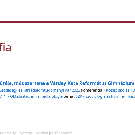
fia
uktúrája, módszertana a Várday Kata Református Gimnáziu
Gazdaság- és Társadalomtudományi Kar 2023
konferencia »
Középiskolás T
MPT - Oktatástechnika, technológia
téma
,
SZK - Szociológia és kommunikác
.
)
tudományi Egyetem
· Minden jog fenntartva