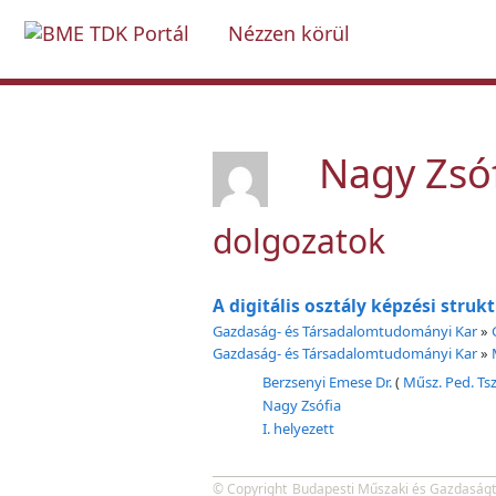
Nézzen körül
Nagy Zsó
dolgozatok
A digitális osztály képzési str
Gazdaság- és Társadalomtudományi Kar
»
Gazdaság- és Társadalomtudományi Kar
»
Berzsenyi Emese Dr.
(
Műsz. Ped. Tsz
Nagy Zsófia
I. helyezett
© Copyright
Budapesti Műszaki és Gazdaság