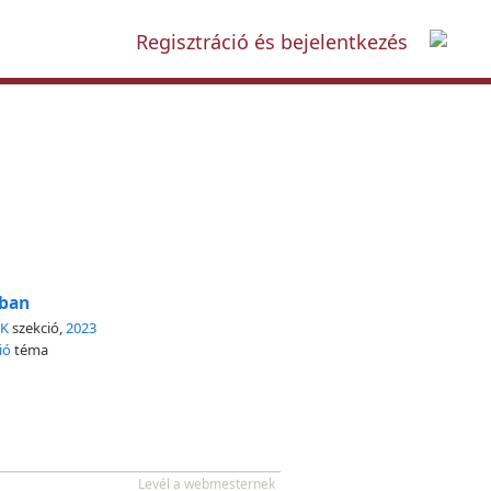
Regisztráció és bejelentkezés
mban
DK
szekció,
2023
ió
téma
Levél a webmesternek