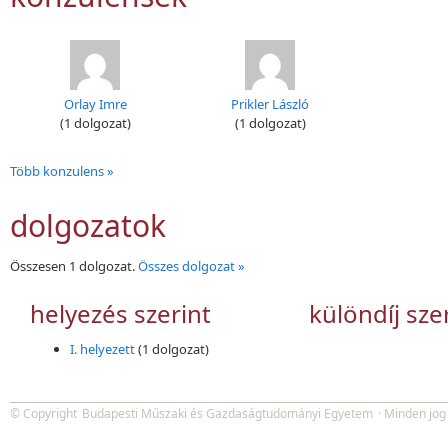
Orlay Imre
Prikler László
(1 dolgozat)
(1 dolgozat)
Több konzulens »
dolgozatok
Összesen 1 dolgozat.
Összes dolgozat »
helyezés szerint
különdíj sze
I. helyezett
(1 dolgozat)
© Copyright
Budapesti Műszaki és Gazdaságtudományi Egyetem
· Minden jog