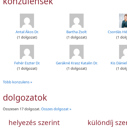
konzulensek
Antal Ákos Dr.
Bartha Zsolt
Csordás Héd
(1 dolgozat)
(1 dolgozat)
(1 dol
Fehér Eszter Dr.
Gerákné Krasz Katalin Dr.
Kis Dániel
(1 dolgozat)
(1 dolgozat)
(1 dol
Több konzulens »
dolgozatok
Összesen 17 dolgozat.
Összes dolgozat »
helyezés szerint
különdíj sze