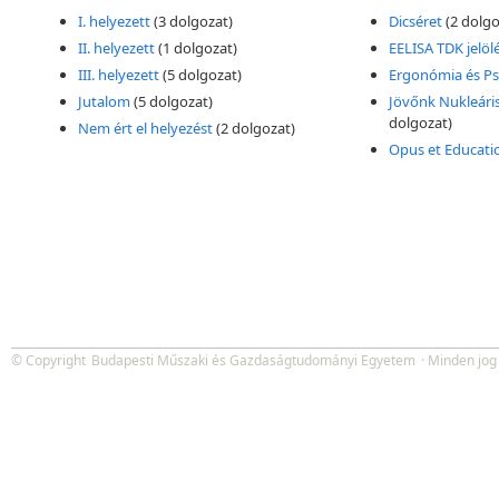
I. helyezett
(3 dolgozat)
Dicséret
(2 dolgo
II. helyezett
(1 dolgozat)
EELISA TDK jelöl
III. helyezett
(5 dolgozat)
Ergonómia és Ps
Jutalom
(5 dolgozat)
Jövőnk Nukleáris
dolgozat)
Nem ért el helyezést
(2 dolgozat)
Opus et Educatio
© Copyright
Budapesti Műszaki és Gazdaságtudományi Egyetem
· Minden jog