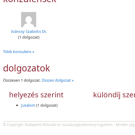
Iváncsy Szabolcs Dr.
(1 dolgozat)
Több konzulens »
dolgozatok
Összesen 1 dolgozat.
Összes dolgozat »
helyezés szerint
különdíj sze
Jutalom
(1 dolgozat)
© Copyright
Budapesti Műszaki és Gazdaságtudományi Egyetem
· Minden jog