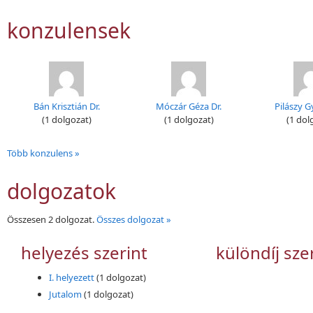
konzulensek
Bán Krisztián Dr.
Móczár Géza Dr.
Pilászy G
(1 dolgozat)
(1 dolgozat)
(1 dol
Több konzulens »
dolgozatok
Összesen 2 dolgozat.
Összes dolgozat »
helyezés szerint
különdíj sze
I. helyezett
(1 dolgozat)
Jutalom
(1 dolgozat)