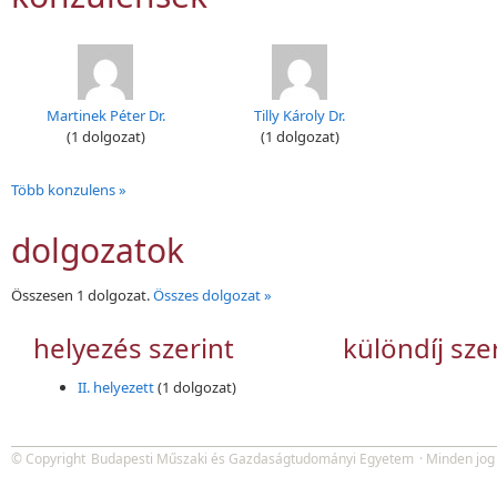
Martinek Péter Dr.
Tilly Károly Dr.
(1 dolgozat)
(1 dolgozat)
Több konzulens »
dolgozatok
Összesen 1 dolgozat.
Összes dolgozat »
helyezés szerint
különdíj sze
II. helyezett
(1 dolgozat)
© Copyright
Budapesti Műszaki és Gazdaságtudományi Egyetem
· Minden jog