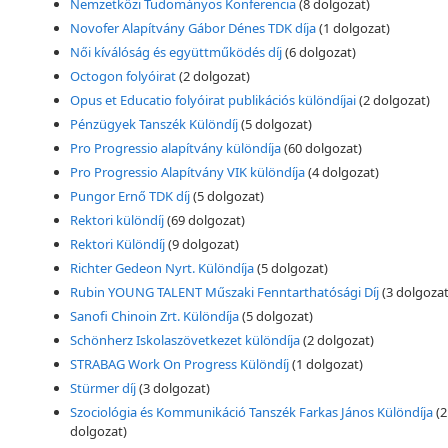
Nemzetközi Tudományos Konferencia
(8 dolgozat)
Novofer Alapítvány Gábor Dénes TDK díja
(1 dolgozat)
Női kíválóság és együttműködés díj
(6 dolgozat)
Octogon folyóirat
(2 dolgozat)
Opus et Educatio folyóirat publikációs különdíjai
(2 dolgozat)
Pénzügyek Tanszék Különdíj
(5 dolgozat)
Pro Progressio alapítvány különdíja
(60 dolgozat)
Pro Progressio Alapítvány VIK különdíja
(4 dolgozat)
Pungor Ernő TDK díj
(5 dolgozat)
Rektori különdíj
(69 dolgozat)
Rektori Különdíj
(9 dolgozat)
Richter Gedeon Nyrt. Különdíja
(5 dolgozat)
Rubin YOUNG TALENT Műszaki Fenntarthatósági Díj
(3 dolgozat
Sanofi Chinoin Zrt. Különdíja
(5 dolgozat)
Schönherz Iskolaszövetkezet különdíja
(2 dolgozat)
STRABAG Work On Progress Különdíj
(1 dolgozat)
Stürmer díj
(3 dolgozat)
Szociológia és Kommunikáció Tanszék Farkas János Különdíja
(2
dolgozat)