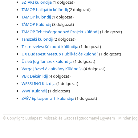
SZTAKI különdíja
(1 dolgozat)
TÁMOP hallgatói különdíj
(2 dolgozat)
TÁMOP különdíj
(1 dolgozat)
TÁMOP Különdíj
(3 dolgozat)
TÁMOP Tehetséggondozó Projekt különdíj
(1 dolgozat)
Tanszéki különdíj
(2 dolgozat)
Testnevelési Központ különdíja
(1 dolgozat)
UX Budapest Meetup Publikációs különdíj
(1 dolgozat)
Üzleti Jog Tanszék különdíja
(1 dolgozat)
Varga József Alapítvány Különdíja
(4 dolgozat)
VBK Dékáni díj
(4 dolgozat)
WESSLING Kft. díja
(1 dolgozat)
WWF Különdíj
(1 dolgozat)
ZÁÉV Építőipari Zrt. különdíja
(1 dolgozat)
© Copyright
Budapesti Műszaki és Gazdaságtudományi Egyetem
· Minden jog