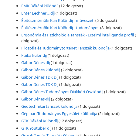
ÉMK Dékáni különdíj
(12 dolgozat)
Enter Lechner I. díj
(1 dolgozat)
Építészmérnöki Kari Különdíj - művészeti
(5 dolgozat)
Építészmérnöki Kari Különdíj - tudományos
(8 dolgozat)
Ergonómia és Pszichológia Tanszék - Érzelmi intelligencia profil
dolgozat)
Filozófia és Tudománytörténet Tanszék különdíja
(1 dolgozat)
Fizika különdíj
(1 dolgozat)
Gábor Dénes díj
(1 dolgozat)
Gábor Dénes különdíj
(2 dolgozat)
Gábor Dénes TDK Díj
(1 dolgozat)
Gábor Dénes TDK Díj
(1 dolgozat)
Gábor Dénes Tudományos Diákköri Ösztöndíj
(1 dolgozat)
Gábor Dénes-díj
(2 dolgozat)
Geotechnikai tanszék különdíja
(1 dolgozat)
Gépipari Tudományos Egyesület különdíja
(2 dolgozat)
GTK Dékáni Különdíj
(12 dolgozat)
GTK Youtuber díj
(11 dolgozat)
Guzsik Tamás Tanszéki Különdíj
(4 dolgozat)