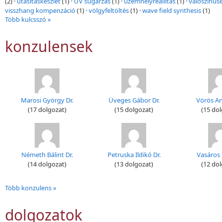
(2)
·
utasításkészlet
(1)
·
UV sugárzás
(1)
·
üzemhelyreállítás
(1)
·
valószínűs
visszhang kompenzáció
(1)
·
völgyfeltöltés
(1)
·
wave field synthesis
(1)
Több kulcsszó »
konzulensek
Marosi György Dr.
Üveges Gábor Dr.
Vörös An
(17 dolgozat)
(15 dolgozat)
(15 dol
Németh Bálint Dr.
Petruska Ildikó Dr.
Vasáros Z
(14 dolgozat)
(13 dolgozat)
(12 dol
Több konzulens »
dolgozatok