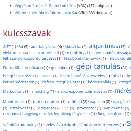
Vegyészmérnöki és Biomérnöki Kar
(VBK)
(157 dolgozat)
Villamosmérnöki és Informatikai Kar
(VIK)
(333 dolgozat)
kulcsszavak
algoritmus
.NET
(1)
·
3d
(5)
·
adatbányászat
(4)
·
Akusztika
(2)
·
(13)
·
A
elektronika
(4)
·
elosztott erősítő
(1)
·
e-mobility
(1)
·
energiahatékonyság
(
felhasználó-központú tervezés
(1)
·
felsőbb átviteli sávok
(1)
·
félstrukturál
gépi tanulás
Futásidőbeli verifikáció
(1)
·
genetikus
(1)
·
(24)
·
hangtér szintézis
(1)
·
haskell
(1)
·
használhatósági tesztelés
(1)
·
hls
(1)
·
ill
kernel módszerek
(1)
·
kisfeszültségű hálózat
(1)
·
kódemittálás
(1)
·
középf
méré
Markov lánc
(1)
·
matching
(1)
·
mátrix exponenciális eloszlás
(1)
·
Monitorozás
(1)
·
motion capture
(1)
·
műhold
(2)
·
napelem
(8)
·
navigáció
(1)
·
osztályozás
(2)
·
öregedés
(2)
·
PLC
(1)
·
processzor
(1)
·
RapidMiner
(1)
rezonáns tápegység ultra kis feszültség fénycső in
(1)
·
Ring oszcillátor
(1)
számítástudomány
(1)
·
szélessávú mikrohullámú áramkörtervezés
(1)
·