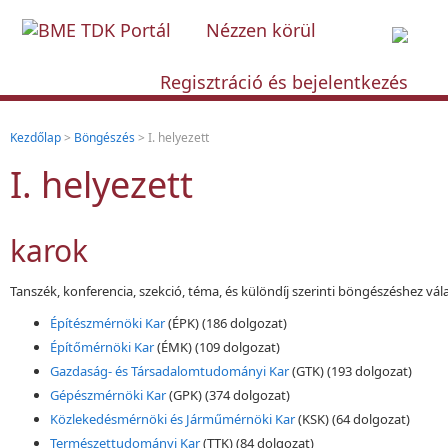
Nézzen körül
Regisztráció és bejelentkezés
Kezdőlap
>
Böngészés
> I. helyezett
I. helyezett
karok
Tanszék, konferencia, szekció, téma, és különdíj szerinti böngészéshez vál
Építészmérnöki Kar
(ÉPK)
(186 dolgozat)
Építőmérnöki Kar
(ÉMK)
(109 dolgozat)
Gazdaság- és Társadalomtudományi Kar
(GTK)
(193 dolgozat)
Gépészmérnöki Kar
(GPK)
(374 dolgozat)
Közlekedésmérnöki és Járműmérnöki Kar
(KSK)
(64 dolgozat)
Természettudományi Kar
(TTK)
(84 dolgozat)