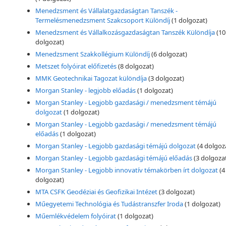
Menedzsment és Vállalatgazdaságtan Tanszék -
Termelésmenedzsment Szakcsoport Különdíj
(1 dolgozat)
Menedzsment és Vállalkozásgazdaságtan Tanszék Különdíja
(10
dolgozat)
Menedzsment Szakkollégium Különdíj
(6 dolgozat)
Metszet folyóirat előfizetés
(8 dolgozat)
MMK Geotechnikai Tagozat különdíja
(3 dolgozat)
Morgan Stanley - legjobb előadás
(1 dolgozat)
Morgan Stanley - Legjobb gazdasági / menedzsment témájú
dolgozat
(1 dolgozat)
Morgan Stanley - Legjobb gazdasági / menedzsment témájú
előadás
(1 dolgozat)
Morgan Stanley - Legjobb gazdasági témájú dolgozat
(4 dolgoz
Morgan Stanley - Legjobb gazdasági témájú előadás
(3 dolgoza
Morgan Stanley - Legjobb innovatív témakörben írt dolgozat
(4
dolgozat)
MTA CSFK Geodéziai és Geofizikai Intézet
(3 dolgozat)
Műegyetemi Technológia és Tudástranszfer Iroda
(1 dolgozat)
Műemlékvédelem folyóirat
(1 dolgozat)