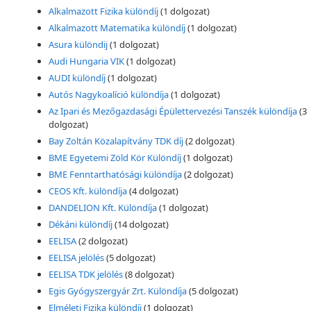
Alkalmazott Fizika különdíj
(1 dolgozat)
Alkalmazott Matematika különdíj
(1 dolgozat)
Asura különdij
(1 dolgozat)
Audi Hungaria VIK
(1 dolgozat)
AUDI különdíj
(1 dolgozat)
Autós Nagykoalíció különdíja
(1 dolgozat)
Az Ipari és Mezőgazdasági Épülettervezési Tanszék különdíja
(3
dolgozat)
Bay Zoltán Közalapítvány TDK díj
(2 dolgozat)
BME Egyetemi Zöld Kör Különdíj
(1 dolgozat)
BME Fenntarthatósági különdíja
(2 dolgozat)
CEOS Kft. különdíja
(4 dolgozat)
DANDELION Kft. Különdíja
(1 dolgozat)
Dékáni különdíj
(14 dolgozat)
EELISA
(2 dolgozat)
EELISA jelölés
(5 dolgozat)
EELISA TDK jelölés
(8 dolgozat)
Egis Gyógyszergyár Zrt. Különdíja
(5 dolgozat)
Elméleti Fizika különdíj
(1 dolgozat)