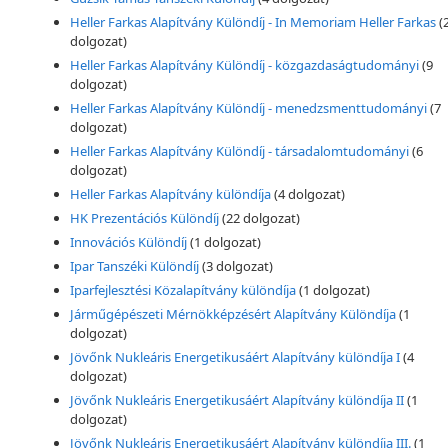
Heller Farkas Alapítvány Különdíj - In Memoriam Heller Farkas
(
dolgozat)
Heller Farkas Alapítvány Különdíj - közgazdaságtudományi
(9
dolgozat)
Heller Farkas Alapítvány Különdíj - menedzsmenttudományi
(7
dolgozat)
Heller Farkas Alapítvány Különdíj - társadalomtudományi
(6
dolgozat)
Heller Farkas Alapítvány különdíja
(4 dolgozat)
HK Prezentációs Különdíj
(22 dolgozat)
Innovációs Különdíj
(1 dolgozat)
Ipar Tanszéki Különdíj
(3 dolgozat)
Iparfejlesztési Közalapítvány különdíja
(1 dolgozat)
Járműgépészeti Mérnökképzésért Alapítvány Különdíja
(1
dolgozat)
Jövőnk Nukleáris Energetikusáért Alapítvány különdíja I
(4
dolgozat)
Jövőnk Nukleáris Energetikusáért Alapítvány különdíja II
(1
dolgozat)
Jövőnk Nukleáris Energetikusáért Alapítvány különdíja III.
(1