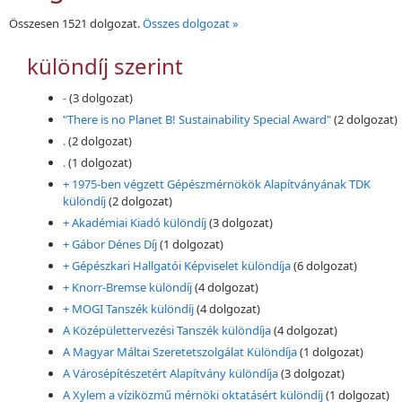
Összesen 1521 dolgozat.
Összes dolgozat »
különdíj szerint
-
(3 dolgozat)
"There is no Planet B! Sustainability Special Award"
(2 dolgozat)
.
(2 dolgozat)
.
(1 dolgozat)
+ 1975-ben végzett Gépészmérnökök Alapítványának TDK
különdíj
(2 dolgozat)
+ Akadémiai Kiadó különdíj
(3 dolgozat)
+ Gábor Dénes Díj
(1 dolgozat)
+ Gépészkari Hallgatói Képviselet különdíja
(6 dolgozat)
+ Knorr-Bremse különdíj
(4 dolgozat)
+ MOGI Tanszék különdíj
(4 dolgozat)
A Középülettervezési Tanszék különdíja
(4 dolgozat)
A Magyar Máltai Szeretetszolgálat Különdíja
(1 dolgozat)
A Városépítészetért Alapítvány különdíja
(3 dolgozat)
A Xylem a víziközmű mérnöki oktatásért különdíj
(1 dolgozat)