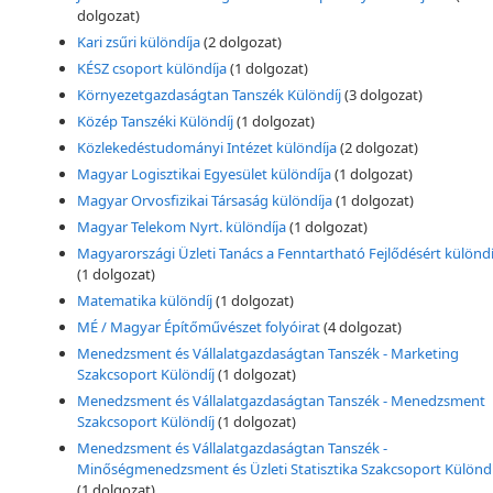
dolgozat)
Kari zsűri különdíja
(2 dolgozat)
KÉSZ csoport különdíja
(1 dolgozat)
Környezetgazdaságtan Tanszék Különdíj
(3 dolgozat)
Közép Tanszéki Különdíj
(1 dolgozat)
Közlekedéstudományi Intézet különdíja
(2 dolgozat)
Magyar Logisztikai Egyesület különdíja
(1 dolgozat)
Magyar Orvosfizikai Társaság különdíja
(1 dolgozat)
Magyar Telekom Nyrt. különdíja
(1 dolgozat)
Magyarországi Üzleti Tanács a Fenntartható Fejlődésért különdí
(1 dolgozat)
Matematika különdíj
(1 dolgozat)
MÉ / Magyar Építőművészet folyóirat
(4 dolgozat)
Menedzsment és Vállalatgazdaságtan Tanszék - Marketing
Szakcsoport Különdíj
(1 dolgozat)
Menedzsment és Vállalatgazdaságtan Tanszék - Menedzsment
Szakcsoport Különdíj
(1 dolgozat)
Menedzsment és Vállalatgazdaságtan Tanszék -
Minőségmenedzsment és Üzleti Statisztika Szakcsoport Különdí
(1 dolgozat)