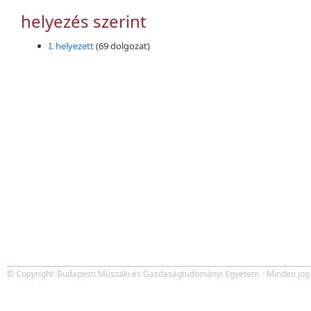
helyezés szerint
I. helyezett
(69 dolgozat)
© Copyright
Budapesti Műszaki és Gazdaságtudományi Egyetem
· Minden jog