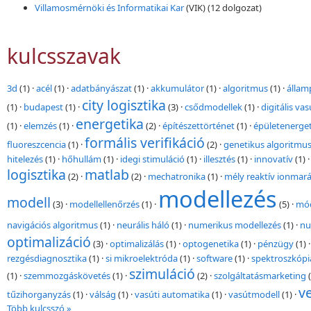
Villamosmérnöki és Informatikai Kar
(VIK)
(12 dolgozat)
kulcsszavak
3d
(1)
·
acél
(1)
·
adatbányászat
(1)
·
akkumulátor
(1)
·
algoritmus
(1)
·
állam
city logisztika
(1)
·
budapest
(1)
·
(3)
·
csődmodellek
(1)
·
digitális va
energetika
(1)
·
elemzés
(1)
·
(2)
·
építészettörténet
(1)
·
épületenerget
formális verifikáció
fluoreszcencia
(1)
·
(2)
·
genetikus algoritmu
hitelezés
(1)
·
hőhullám
(1)
·
idegi stimuláció
(1)
·
illesztés
(1)
·
innovatív
(1)
logisztika
matlab
(2)
·
(2)
·
mechatronika
(1)
·
mély reaktív ionmar
modellezés
modell
(3)
·
modellellenőrzés
(1)
·
(5)
·
mód
navigációs algoritmus
(1)
·
neurális háló
(1)
·
numerikus modellezés
(1)
·
nu
optimalizáció
(3)
·
optimalizálás
(1)
·
optogenetika
(1)
·
pénzügy
(1)
rezgésdiagnosztika
(1)
·
si mikroelektróda
(1)
·
software
(1)
·
spektroszkópi
szimuláció
(1)
·
szemmozgáskövetés
(1)
·
(2)
·
szolgáltatásmarketing
ve
tűzihorganyzás
(1)
·
válság
(1)
·
vasúti automatika
(1)
·
vasútmodell
(1)
·
Több kulcsszó »